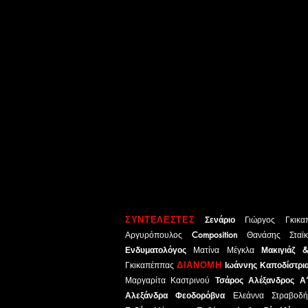
ΣΥΝΤΕΛΕΣΤΕΣ
Σενάριο
Γιώργος Γκικ
Αργυρόπουλος
Composition
Θανάσης Σταϊ
Ενδυματολόγος
Ματίνα Μέγκλα
Μακιγιάζ & 
ΔΙΑΝΟΜΗ
Γκικαπέππας
Ιωάννης Καποδίστρι
Μαργαρίτα Καστρινού
Τσάρος Αλέξανδρος 
Αλεξάνδρα Φεοδορόβνα
Ελεάννα Στραβο