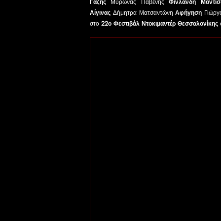
Γαζής
Μύρωνας Παβένης
Φινλανδή Μάντισ
Αίγινας
Δήμητρα Ματσαντώνη
Αφήγηση
Γιώργ
στο
22ο Φεστιβάλ Ντοκιμαντέρ Θεσσαλονίκης