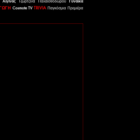
α Αίγινας
Τζωρτζίνα Παλαιοθόδωρου
Γυναίκα
ΓΩΓΗ
TRIVI
A
Cosmote TV
Παγκόσμια Πρεμιέρα