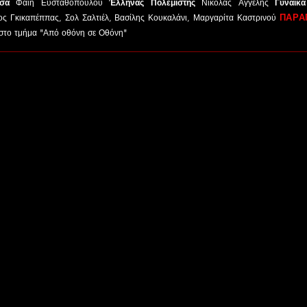
σα
Φαίη Ευσταθοπούλου
Έλληνας Πολεμιστής
Νικόλας Αγγελής
Γυναίκ
ΠΑΡΑ
ος Γκικαπέππας, Σολ Σαλτιέλ, Βασίλης Κουκαλάνι, Μαργαρίτα Καστρινού
στο τμήμα "Από οθόνη σε Οθόνη"