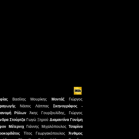
αφίας
Βασίλης Μουρίκης
Μοντάζ
Γιώργος
ραγωγής
Νάσος Λάππας
Σκηνογράφος -
ιανομή Ρόλων
Άκης Γουρζουλίδης, Γιώργος
νδρα Στούρτζα
Γωγώ Ξηρού
Διαμαντίνα Γονέμη
φον Μέτερνιχ
Γιάννης Μιχαλόπουλος
Τσαρίνα
ροκορδάτος
Τίτος Γεωργακόπουλος
Άνθιμος