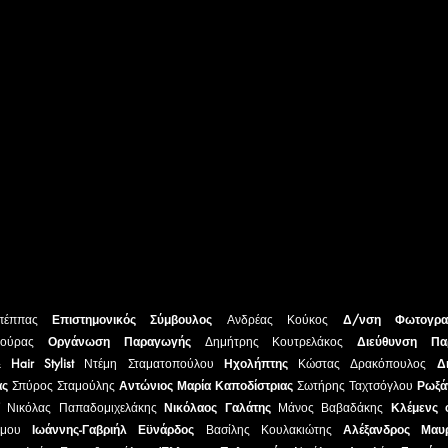
απέππας
Επιστημονικός Σύμβουλος
Ανδρέας Κούκος
Δ/νση Φωτογρ
κούρας
Οργάνωση Παραγωγής
Δημήτρης Κουτρελάκος
Διεύθυνση Πα
Hair Stylist
Ντέμη Σταματοπούλου
Ηχολήπτης
Κώστας Δρακόπουλος
Δ
ας
Σπύρος Σταμούλης
Αντώνιος Μαρία Καποδίστριας
Σωτήρης Ταχτσόγλου
Ρωξά
Α’
Νικόλας Παπαδομιχελάκης
Νικόλαος Γαλάτης
Μάνος Βαβαδάκης
Κλέμενς 
δήμου
Ιωάννης-Γαβριήλ Εϋνάρδος
Βασίλης Κουλακιώτης
Αλέξανδρος Μαυ