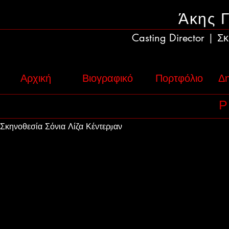
Άκης 
Casting Director
Σκ
|
Αρχική
Βιογραφικό
Πορτφόλιο
Δη
Σκηνοθεσία Σόνια Λίζα Κέντερμαν
Casting