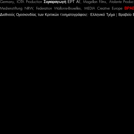
Germany, IOTA Production
Συμπαραγωγή
ΕΡΤ ΑE, Magellan Films, Atalante Produc
ΒΡΑ
Medienstiftung NRW, Federation Wallonie-Bruxelles, MEDIA Creative Europe
Διεθνούς Ομοσπονδίας των Κριτικών Kινηματογράφου) - Ελληνικό Τμήμα | Βραβείο 