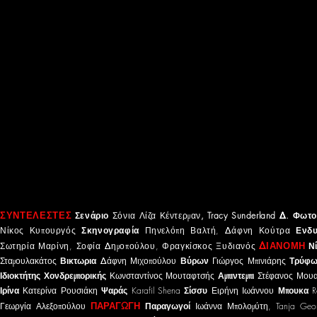
ΣΥΝΤΕΛΕΣΤΕΣ
Σενάριο
Σόνια Λίζα Κέντερμαν
, Tracy Sunderland
Δ. Φωτο
Νίκος Κυπουργός
Σκηνογραφία
Πηνελόπη Βαλτή, Δάφνη Κούτρα
Ενδυ
ΔΙΑΝΟΜΗ
Σωτηρία Μαρίνη, Σοφία Δημοπούλου, Φραγκίσκος Ξυδιανός
Ν
Σταμουλακάτος
Βικτωρια
Δάφνη Μιχοπούλου
Βύρων
Γιώργος Μπινιάρης
Τρύφ
Ιδιοκτήτης Χονδρεμπορικής
Κωνσταντίνος Μουταφτσής
Αμπιντεμπι
Στέφανος Μουα
Ιρίνα
Κατερίνα Ρουσιάκη
Ψαράς
Karafil Shena
Σίσσυ
Ειρήνη Ιωάννου
Μπουκα
R
ΠΑΡΑΓΩΓΗ
Γεωργία Αλεξοπούλου
Παραγωγοί
Ιωάννα Μπολομύτη, Tanja Georg