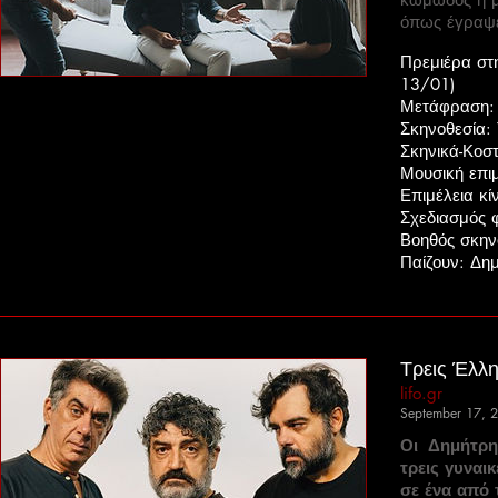
όπως έγραψε 
Πρεμιέρα στ
13/01)
Μετάφραση:
Σκηνοθεσία: 
Σκηνικά-Κοσ
Μουσική επι
Επιμέλεια κί
Σχεδιασμός 
Βοηθός σκην
Παίζουν: Δη
Τρεις Έλλη
lifo.gr
September 17, 
Οι Δημήτρ
τρεις γυναι
σε ένα από 