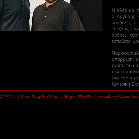
Η Κλερ και 
ο Αργύρης 
κορδέλες σε
Τσέζαρις Γκρ
άνδρες ηθοπ
τοποθετεί χρ
Ναρκισσισμός
απόρριψη, α
τρόπο που σ
τέλεια υποδο
Léa Papin πο
Κεντρική Σκ
© 2025 | Άκης Γουρζουλίδης | Αθήνα, Ελλάδα |
cast4filmgr@gmail.c