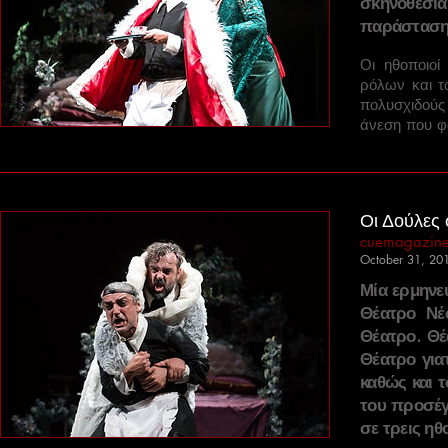
σκηνοθεσί
παράσταση
Οι ηθοποιοί
ρόλων και τ
πολυσχιδούς
άνεση που φα
Οι Δούλες 
cuemagazine
October 31, 20
Μία ερμηνευ
Θέατρο Νέ
Θέατρο. Θέ
Θέατρο για
καθώς και τ
του προσέγγ
σε τρεις η