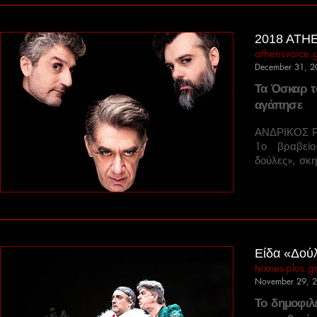
2018 ATHE
athensvoice.
December 31, 2
Τα Όσκαρ το
αγάπησε
ΑΝΔΡΙΚΟΣ 
1ο βραβεί
δούλες», σκη
Είδα «Δούλ
texnes-plus.g
November 29, 
Το δημοφιλ