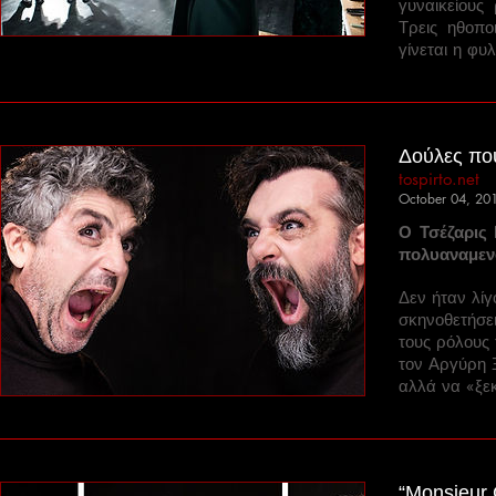
γυναικείους
Τρεις ηθοπο
γίνεται η φυ
Δούλες πο
tospirto.net
October 04, 20
Ο Τσέζαρις
πολυαναμεν
Δεν ήταν λίγ
σκηνοθετήσει
τους ρόλους
τον Αργύρη Ξ
αλλά να «ξε
“Monsieur