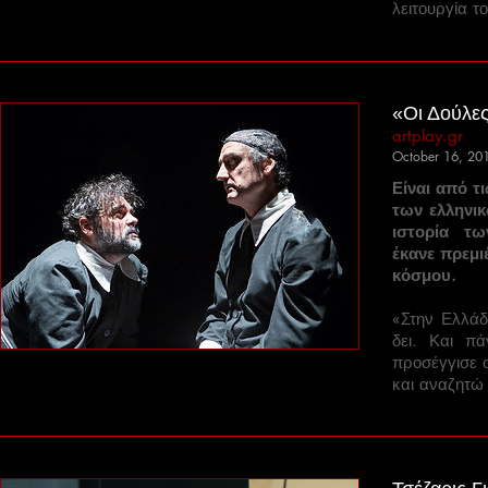
λειτουργία τ
«Οι Δούλες
artplay.gr
October 16, 20
Είναι από τ
των ελληνι
ιστορία τ
έκανε πρεμι
κόσμου.
«Στην Ελλάδ
δει. Και π
προσέγγισε 
και αναζητώ