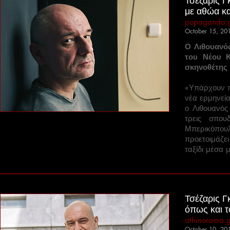
Τσέζαρις Γ
με αθώα κα
popaganda.
October 15, 20
Ο Λιθουανός
του Νέου Κ
σκηνοθέτης 
«Υπάρχουν πο
νέα ερμηνεία
ο Λιθουανός
τρεις σπου
Μπερικόπου
προετοιμάζει
ταξίδι μέσα μ
Τσέζαρις Γ
όπως και τ
athinorama.g
October 10, 20