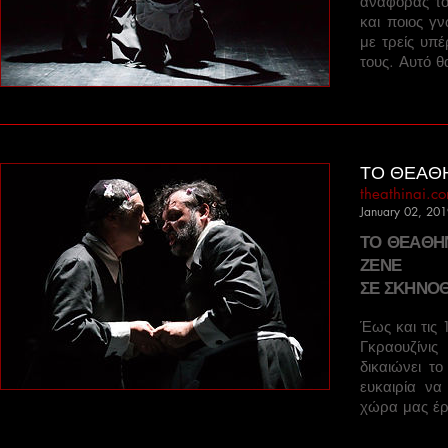
αναφοράς του
και ποιος γ
με τρείς υπ
τους. Αυτό θ
ΤΟ ΘΕΑΘΗ
theathinai.c
January 02, 20
ΤΟ ΘΕΑΘΗΝ
ΖΕΝΕ
ΣΕ ΣΚΗΝΟΘ
Έως και τις
Γκραουζίνι
δικαιώνει τ
ευκαιρία να
χώρα μας έρ