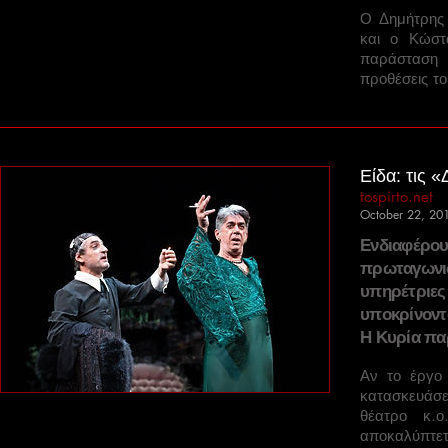
Ο Δημήτρης 
και ο Κώστ
παράσταση 
προθέσεις τ
Είδα: τις 
tospirto.net
October 22, 20
Ενδιαφέρο
πρωταγων
υπηρέτριες
υποκρίνοντ
Η Κυρία παρ
Αν το έργο
κατασκευάσε
θέατρο κ.ο
αποκαλύπτε