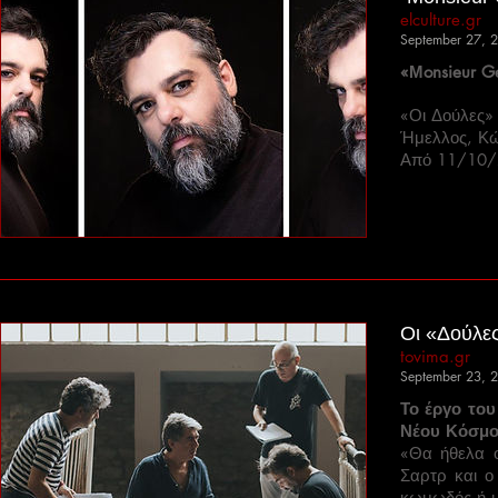
elculture.gr
September 27, 
«Μonsieur G
«Οι Δούλες» 
Ήμελλος, Κ
Από 11/10/2
Οι «Δούλες
tovima.gr
September 23, 
Το έργο του
Νέου Κόσμ
«Θα ήθελα ο
Σαρτρ και ο
κωμωδός ή μ