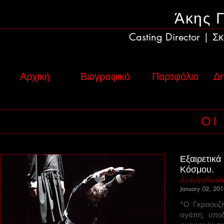
Άκης 
Casting Director
Σκ
|
Αρχική
Βιογραφικό
Πορτφόλιο
Δη
ΟΙ
Εξαιρετικά
Κόσμου.
dudukatheat
January 02, 20
"Ο Γκραουζί
αγάπη, υπο