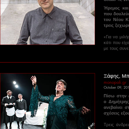
Ήρεμος και
που δουλεύε
του Νέου Κ
τρεις ξεχωρ
«Για να μιλ
κάτι που είχ
με τους συνε
Ξάφης, Μπε
monopoli.gr
October 09, 20
Πίσω στην 
ο Δημήτρης
ανεβαίνει 
σχέσεις εξο
Τρεις άνδρε