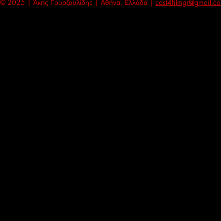
© 2025 | Άκης Γουρζουλίδης | Αθήνα, Ελλάδα |
cast4filmgr@gmail.c