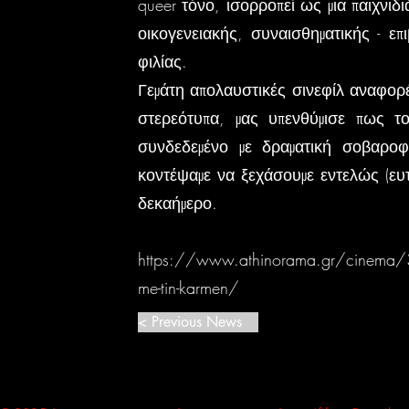
queer τόνο, ισορροπεί ως μια παιχνιδι
οικογενειακής, συναισθηματικής - ε
φιλίας.
Γεμάτη απολαυστικές σινεφίλ αναφορέ
στερεότυπα, μας υπενθύμισε πως το
συνδεδεμένο με δραματική σοβαροφ
κοντέψαμε να ξεχάσουμε εντελώς (ευτ
δεκαήμερο.
https://www.athinorama.gr/cinema/302
me-tin-karmen/
< Previous News