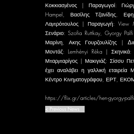
Κοκκιασμένος | Παραγωγοί: Γιώρ
Hampel, Βασίλης Τζανίδης, Εφη
Λαμπρόπουλος | Παραγωγή: View Mas
Σενάριο: Szofia Ruttkay, Gyorgy Palf
Μαρίνη, Ακης Γουρζουλίζης | Δι
Μοντάζ: Lemhényi Réka | Σκηνικά:
Μπαρμπαρίγος | Μακιγιάζ: Σίσσυ Πετ
έχει αναλάβει η γαλλική εταιρεία 
Κέντρο Κινηματογράφου, ΕΡΤ, ΕΚ
https://flix.gr/articles/hen-gyorgy-palfi-
< Previous News